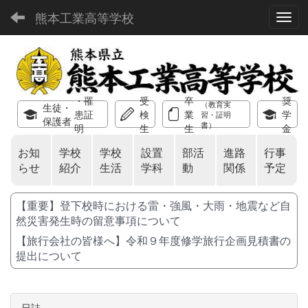
熊本工業高等学校
Toggl
・罹
受
卒
奨
（教育実
生徒・
患証
検
業
学
習・証明
保護者
書）
明
生
生
金
お知
学校
学校
設置
部活
進路
行事
らせ
紹介
生活
学科
動
関係
予定
【重要】登下校時における雷・強風・大雨・地震など自
然災害発生時の留意事項について
【旅行会社の皆様へ】令和９年度修学旅行企画見積書の
提出について
日誌