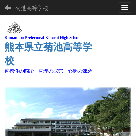
菊池高等学校
Toggl
Kuma
moto Pre
fectural Kikuchi High School
熊本県立菊池高等学
校
道徳性の陶冶 真理の探究 心身の錬磨