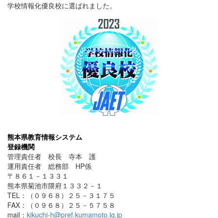
学校情報化優良校に選ばれました。
熊本県教育情報システム
登録機関
管理責任者 校長 寺本 護
運用責任者 総務部 HP係
〒８６１－１３３１
熊本県菊池市隈府１３３２－１
TEL：（０９６８）２５－３１７５
FAX：（０９６８）２５－５７５８
mail：
kikuchi-h@pref.kumamoto.lg.jp