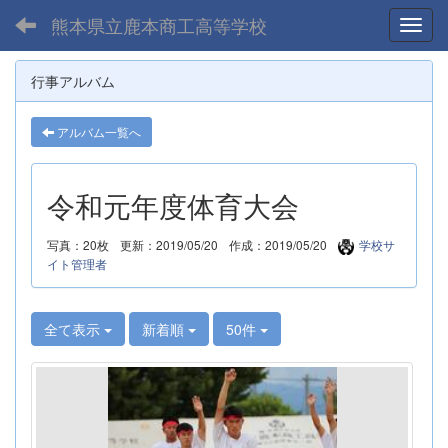
熊本県立鹿本商工高等学校
Toggl
行事アルバム
アルバム一覧へ
令和元年度体育大会
写真：20枚
更新：2019/05/20
作成：2019/05/20
学校サ
イト管理者
全て表示
新着順
50件