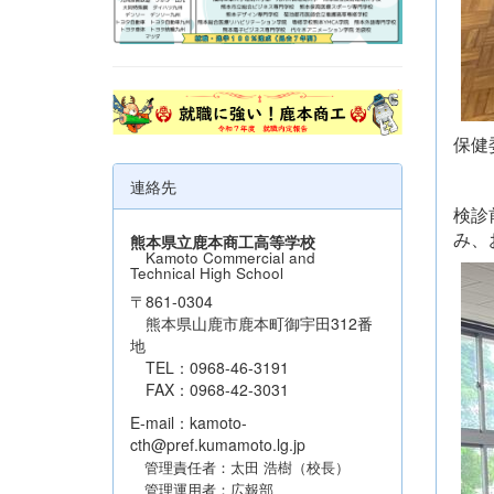
保健
連絡先
検診
み、
熊本県立鹿本商工高等学校
Kamoto Commercial and
Technical High School
〒861-0304
熊本県山鹿市鹿本町御宇田312番
地
TEL：0968-46-3191
FAX：0968-42-3031
E-mail：kamoto-
cth@pref.kumamoto.lg.jp
管理責任者：太田 浩樹（校長）
管理運用者：広報部