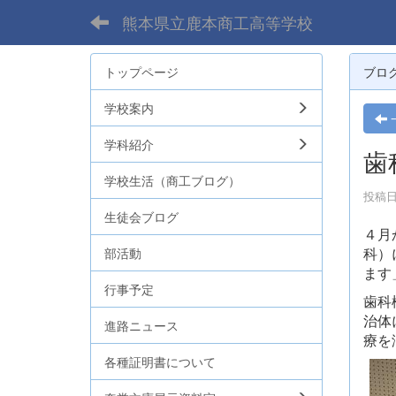
熊本県立鹿本商工高等学校
トップページ
ブロ
学校案内
学科紹介
歯
学校生活（商工ブログ）
投稿日時
生徒会ブログ
４月
科）
部活動
ます
行事予定
歯科
治体
進路ニュース
療を
各種証明書について