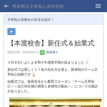
熊本県立天草拓心高等学校
Toggl
天草拓心高校生の生活を紹介！
【本渡校舎】新任式＆始業式
投稿日時 : 2024/04/12
投稿者１
４月８日いよいよ令和６年度新学期が始まりました
新任式では新しく１７名の先生方を迎え、新体制のチーム天
草拓心始動です
始業式では、校長先生から教育スローガン『チーム天草拓
心！～自己存在感の感受と多様性の集結～』についての講話
がありました。