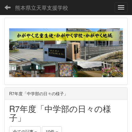
熊本県立天草支援学校
Toggl
R7年度「中学部の日々の様子」
R7年度「中学部の日々の様
子」
全ての記事
10件