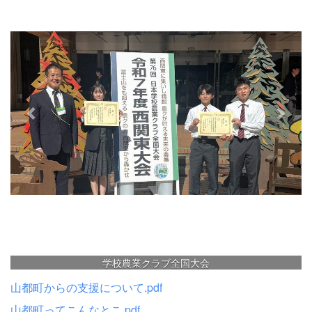
e
x
v
t
i
o
u
s
大会
中間考査
山都町からの支援について.pdf
山都町ってこんなとこ.pdf