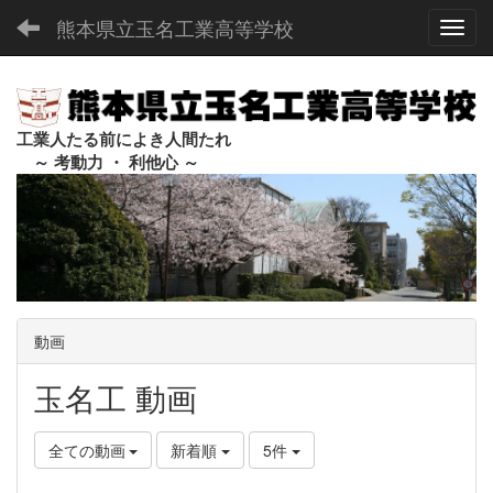
熊本県立玉名工業高等学校
Toggl
工業人たる前によき人間たれ
～ 考動力 ・ 利他心 ～
動画
玉名工 動画
全ての動画
新着順
5件