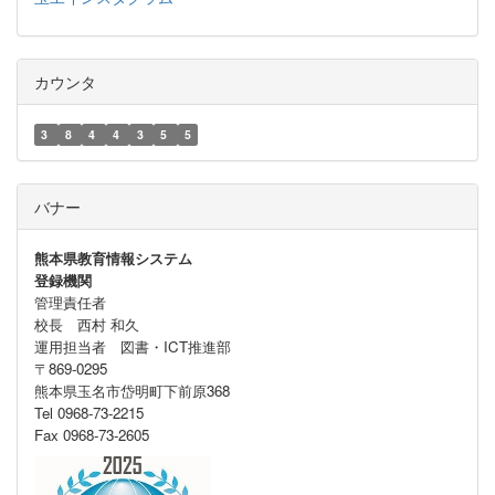
カウンタ
3
8
4
4
3
5
5
バナー
熊本県教育情報システム
登録機関
管理責任者
校長 西村 和久
運用担当者 図書・ICT推進部
〒869-0295
熊本県玉名市岱明町下前原368
Tel 0968-73-2215
Fax 0968-73-2605