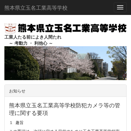
熊本県立玉名工業高等学校
Toggl
工業人たる前によき人間たれ
～ 考動力 ・ 利他心 ～
お知らせ
熊本県立玉名工業高等学校防犯カメラ等の管
理に関する要項
１ 趣旨
この要項は、次項に定める目的のために玉名工業高等学校家