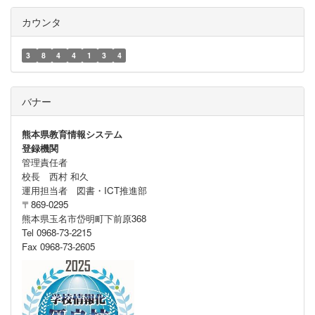
カウンタ
3
8
4
4
1
3
4
バナー
熊本県教育情報システム
登録機関
管理責任者
校長 西村 和久
運用担当者 図書・ICT推進部
〒869-0295
熊本県玉名市岱明町下前原368
Tel 0968-73-2215
Fax 0968-73-2605