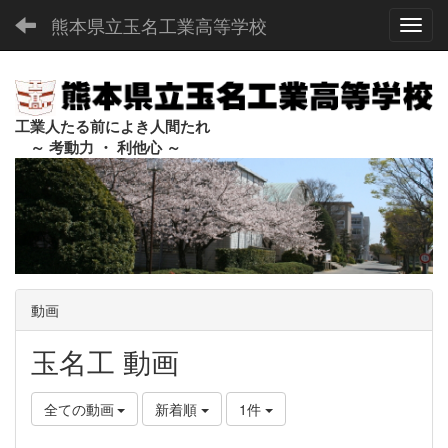
熊本県立玉名工業高等学校
Toggl
工業人たる前によき人間たれ
～ 考動力 ・ 利他心 ～
動画
玉名工 動画
全ての動画
新着順
1件