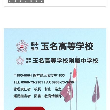
3
4
6
7
5
9
2
〒865-0064 熊本県玉名市中1853
TEL 0968-73-2101 FAX 0968-73-3436
管理責任者 校長 村山 浩之
運用担当者 図書・教育情報部