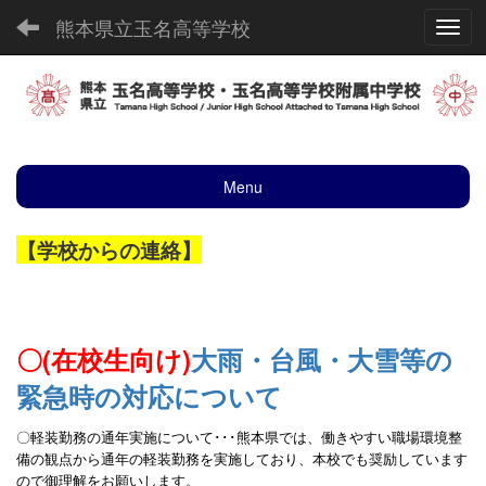
熊本県立玉名高等学校
Toggl
Menu
【学校からの連絡】
〇(在校生向け)
大雨・台風・大雪等の
緊急時の対応について
〇軽装勤務の通年実施について･･･熊本県
では、働きやすい職場環境整
備の観点から通年の
軽装勤務を実施しており、本校でも奨励しています
ので御理解をお願いします。