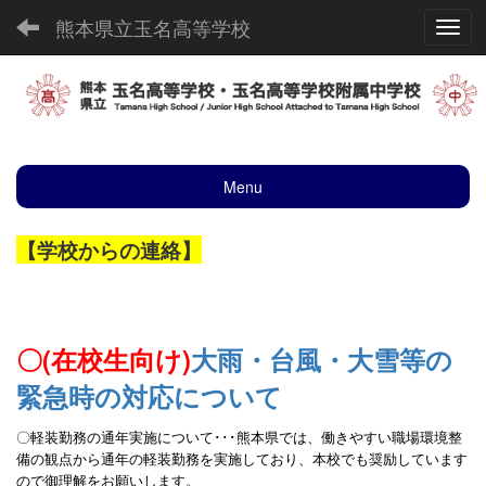
熊本県立玉名高等学校
Toggl
Menu
【学校からの連絡】
〇(在校生向け)
大雨・台風・大雪等の
緊急時の対応について
〇軽装勤務の通年実施について･･･熊本県
では、働きやすい職場環境整
備の観点から通年の
軽装勤務を実施しており、本校でも奨励しています
ので御理解をお願いします。