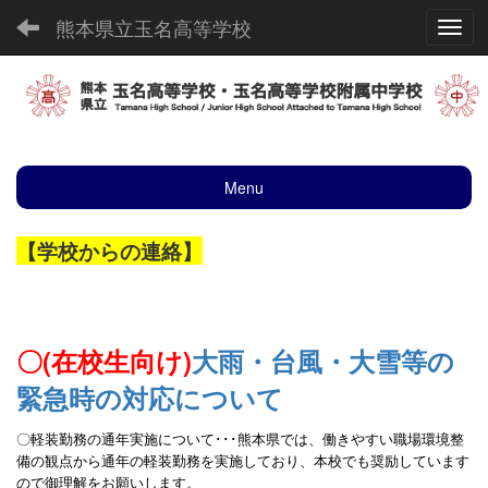
熊本県立玉名高等学校
Toggl
Menu
【学校からの連絡】
〇(在校生向け)
大雨・台風・大雪等の
緊急時の対応について
〇軽装勤務の通年実施について･･･熊本県
では、働きやすい職場環境整
備の観点から通年の
軽装勤務を実施しており、本校でも奨励しています
ので御理解をお願いします。