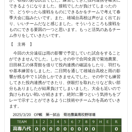
できるようになりました。接戦でしたが負けてしまったの
で、どうやったら接戦をものにできるかをチームで考えて春
季大会に臨みたいです。また、雄城台高校は声がよく出てお
り、いいチームだなと感じました。そういうところも接戦を
ものにできる要因の一つと思います。もっと活気のあるチー
ム作りをしていきたいです。
【 主将 】
今回の大分遠征は雨の影響で予定していた試合をすること
ができませんでした。しかしその中で合同全員で菊池農業、
日田林工の体育館を借りて投内連携の確認をしたり、羽打ち
や基本練習をしました。二日間を通して雄城台高校と雨の影
響が残る中で１試合しかできませんでした。その中でも練習
してきた投内連携ができたり、併殺打を取れたりなど良い部
分もありましたが結果負けてしまいました。大会も近いので
負けられない戦いが続きます。絶対に勝つという気持ちをプ
レーで示すことができるように技術やチーム力を高めていき
ます。