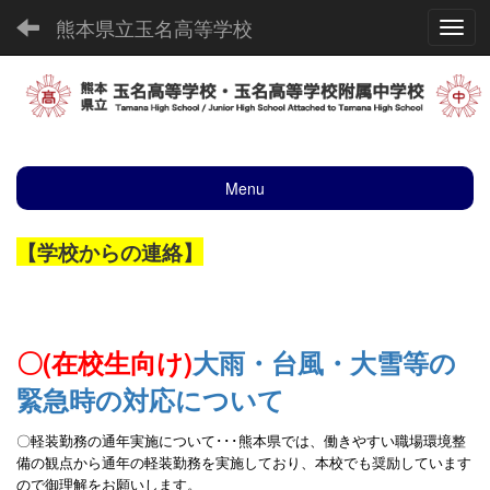
熊本県立玉名高等学校
Toggl
Menu
【学校からの連絡】
〇(在校生向け)
大雨・台風・大雪等の
緊急時の対応について
〇軽装勤務の通年実施について･･･熊本県
では、働きやすい職場環境整
備の観点から通年の
軽装勤務を実施しており、本校でも奨励しています
ので御理解をお願いします。