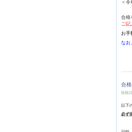
＜令
合格
ご記
お手
なお
合格
投稿日時
以下
必ず
日時