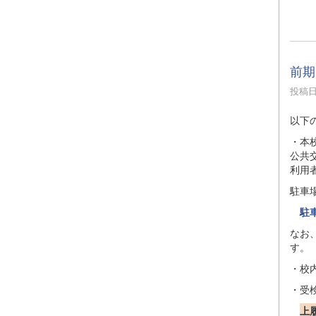
前期
投稿日時
以下
・本
公共
利用
駐車
駐車
なお
す。
・校
・受
上