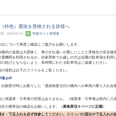
（特色）選抜を受検される皆様へ
 : 2025/01/31
学校サイト管理者
の点について再度ご確認とご協力をお願いします。
校構内の道路は大変狭く、車のすれ違いが難しいことと受検生の安全確
交通機関を利用されるか、自家用車でお越しの方は近隣の駐車場を利用
者の妨げとならないよう、長時間にわたる駐車等はご遠慮ください。
場の場所は以下のファイルをご覧ください。
場.pdf
、出願受付時にお配りした「選抜検査当日の構内への車両の乗り入れ自
内に保護者・引率者の控室はありません。（保護者・引率者は校内に入
検生の携帯品の確認をお願いします。（
募集要項４ページに記載
）
履き・下足入れを必ず持参してください。スリッパの貸出や下足入れの