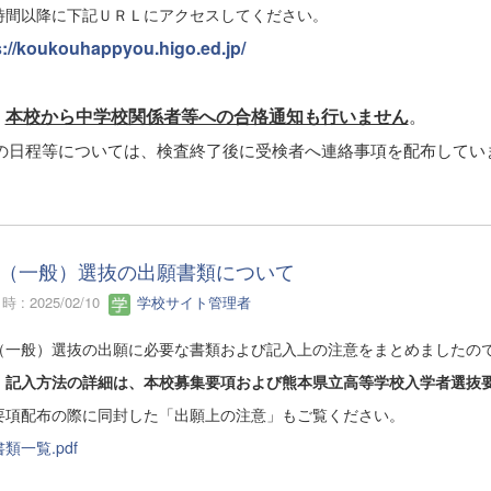
時間以降に下記ＵＲＬにアクセスしてください。
s://koukouhappyou.higo.ed.jp/
本校から中学校関係者等への合格通知も行いません
。
、
の日程等については、検査終了後に受検者へ連絡事項を配布してい
（一般）選抜の出願書類について
 : 2025/02/10
学校サイト管理者
（一般）選抜の出願に必要な書類および記入上の注意をまとめましたの
、
記入方法の詳細は、本校募集要項および熊本県立高等学校入学者選抜
要項配布の際に同封した「出願上の注意」もご覧ください。
類一覧.pdf