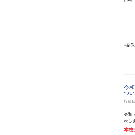
９：
１０
終
※副教
令和
つい
投稿日時
令和
表し
本校