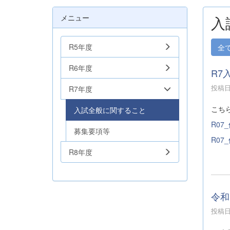
メニュー
入
R5年度
全
R6年度
R7
投稿日時
R7年度
こち
入試全般に関すること
R07
募集要項等
R07
R8年度
令和
投稿日時