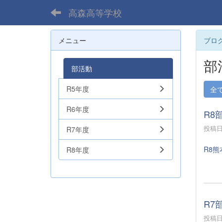
高森高等学校
メニュー
ブロ
部
部活動
R5年度
全
R6年度
R8
投稿日時
R7年度
R8熊
R8年度
R7
投稿日時