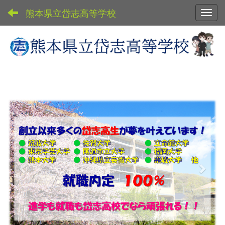
熊本県立岱志高等学校
Toggl
p
n
r
e
e
x
v
t
i
o
u
s