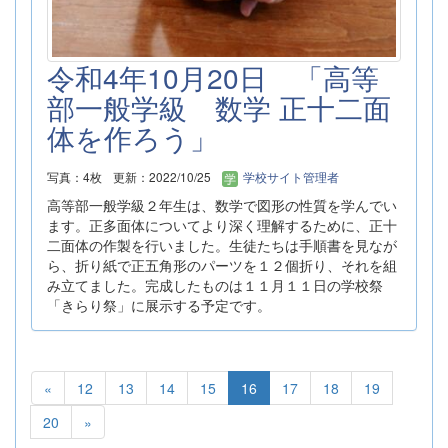
令和4年10月20日 「高等
部一般学級 数学 正十二面
体を作ろう」
写真：4枚
更新：2022/10/25
学校サイト管理者
高等部一般学級２年生は、数学で図形の性質を学んでい
ます。正多面体についてより深く理解するために、正十
二面体の作製を行いました。生徒たちは手順書を見なが
ら、折り紙で正五角形のパーツを１２個折り、それを組
み立てました。完成したものは１１月１１日の学校祭
「きらり祭」に展示する予定です。
«
12
13
14
15
16
17
18
19
20
»