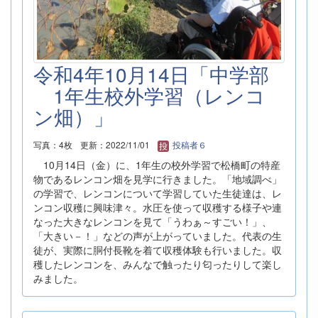
令和4年10月14日「中学部
1年生校外学習（レンコ
ン畑）」
写真：4枚
更新：2022/11/01
投稿者６
10月14日（金）に、1年生の校外学習で松橋町の特産
物であるレンコン畑を見学に行きました。「地域調べ」
の学習で、レンコンについて学習していた生徒達は、レ
ンコン収穫に興味津々。水圧を使って収穫する様子や連
なった大きなレンコンを見て「うわぁ～すごい！」、
「大きい－！」などの声が上がっていました。代表の生
徒が、実際に胴付長靴を着て収穫体験も行いました。収
穫したレンコンを、みんなで触ったり匂ったりして楽し
みました。