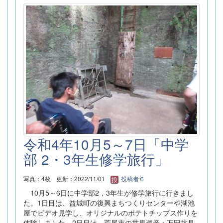
令和4年10月5～7日「中学
部 2・3年生修学旅行」
写真：4枚
更新：2022/11/01
投稿者６
10月5～6日に中学部2，3年生が修学旅行に行きまし
た。1日目は、益城町の復興まちつくりセンターや湖池
屋でビデオ見学し、オリジナルのポテトチップス作りを
体験しました。2日目は、荒尾市の世界遺産・万田坑見