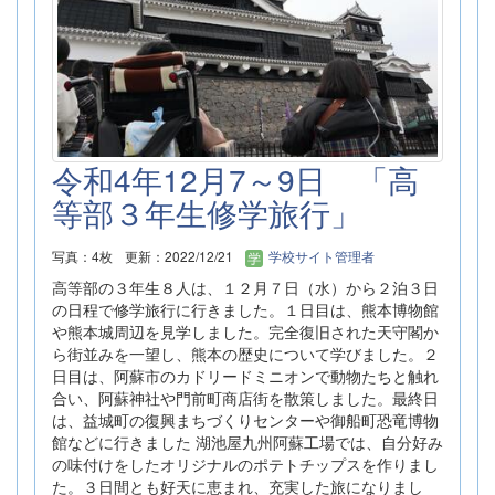
令和4年12月7～9日 「高
等部３年生修学旅行」
写真：4枚
更新：2022/12/21
学校サイト管理者
高等部の３年生８人は、１２月７日（水）から２泊３日
の日程で修学旅行に行きました。１日目は、熊本博物館
や熊本城周辺を見学しました。完全復旧された天守閣か
ら街並みを一望し、熊本の歴史について学びました。２
日目は、阿蘇市のカドリードミニオンで動物たちと触れ
合い、阿蘇神社や門前町商店街を散策しました。最終日
は、益城町の復興まちづくりセンターや御船町恐竜博物
館などに行きました 湖池屋九州阿蘇工場では、自分好み
の味付けをしたオリジナルのポテトチップスを作りまし
た。３日間とも好天に恵まれ、充実した旅になりまし