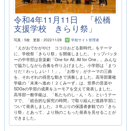
令和4年11月11日 「松橋
支援学校 きらり祭」
写真：5枚
更新：2022/11/28
学校サイト管理者
「えがおでかがやけ ココロおどる新時代」をテーマ
に、学校祭「きらり祭」を開催しました。 トップバッタ
ーの中学部は音楽劇「One for All, All for One」。みんな
で協力しながら合奏を作り上げました。小学部は「まつ
りだ！わっしょい！！」。「お祭り」がテーマの三曲
を、それぞれの得意な動きで演奏しました。高等部重複
学級の「未来へ進め！２くみーず」は、世界の音楽や
SDGsの学習の成果をユーモアを交えて発表しました。
高等部一般学級は、「私たちのし・ん・ろ」というテー
マで、「総合的な探究の時間」で取り組んだ進路学習に
ついて発表しました。３年ぶりの保護者参観での「きら
り祭」とあって、より熱のこもった発表を見せることが
できました。