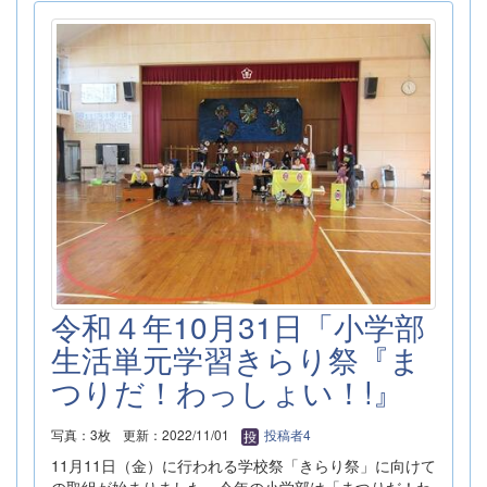
令和４年10月31日「小学部
生活単元学習きらり祭『ま
つりだ！わっしょい！!』
写真：3枚
更新：2022/11/01
投稿者4
11月11日（金）に行われる学校祭「きらり祭」に向けて