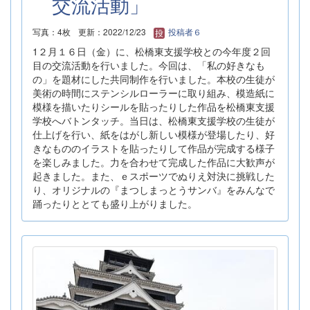
交流活動」
写真：4枚
更新：2022/12/23
投稿者６
1２月１６日（金）に、松橋東支援学校との今年度２回
目の交流活動を行いました。今回は、「私の好きなも
の」を題材にした共同制作を行いました。本校の生徒が
美術の時間にステンシルローラーに取り組み、模造紙に
模様を描いたりシールを貼ったりした作品を松橋東支援
学校へバトンタッチ。当日は、松橋東支援学校の生徒が
仕上げを行い、紙をはがし新しい模様が登場したり、好
きなもののイラストを貼ったりして作品が完成する様子
を楽しみました。力を合わせて完成した作品に大歓声が
起きました。また、ｅスポーツでぬりえ対決に挑戦した
り、オリジナルの『まつしまっとうサンバ』をみんなで
踊ったりととても盛り上がりました。