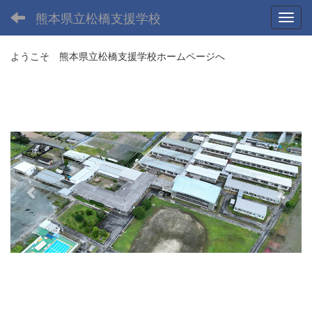
熊本県立松橋支援学校
Toggl
ようこそ 熊本県立松橋支援学校ホームページへ
p
n
r
e
e
x
v
t
i
o
u
s