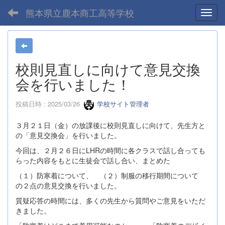
熊本県立鹿本商工高等学校
Toggl
校則見直しに向けて意見交換
会を行いました！
投稿日時 : 2025/03/26
学校サイト管理者
３月２１日（金）の放課後に校則見直しに向けて、先生方と
の「意見交換会」を行いました。
今回は、２月２６日にLHRの時間に各クラスで話し合っても
らった内容をもとに生徒会で話し合い、まとめた
（１）防寒着について、 （２）制服の移行期間について
の２点の意見交換を行いました。
質疑応答の時間には、多くの先生から質問やご意見をいただ
きました。