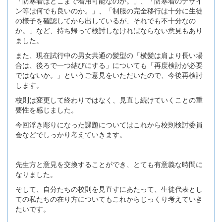
「防寒着はどこまで着用可能なのか。」、「防寒着のデザイ
ン等は何でも良いのか。」、「制服の完全移行は十分に生徒
の様子を確認してから出しているが、それでも不十分なの
か。」など、持ち帰って検討しなければならない意見もあり
ました。
また、現在試行中の男女共通の髪型の「横髪は肩より長い場
合は、後ろで一つ結びにする」についても「再度検討が必要
ではないか。」というご意見をいただいたので、今後再検討
します。
校則は変更して終わりではなく、見直し続けていくことの重
要性を感じました。
今回浮き彫りになった課題についてはこれから校則検討委員
会などでしっかり考えていきます。
先生方と意見を交換することができ、とても有意義な時間に
なりました。
そして、自分たちの校則を見直すにあたって、生徒代表とし
ての私たちの在り方についてもこれからじっくり考えていき
たいです。