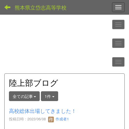
熊本県立岱志高等学校
Toggl
陸上部ブログ
全ての記事
1件
高校総体出場してきました！
投稿日時 : 2023/06/08
作成者1