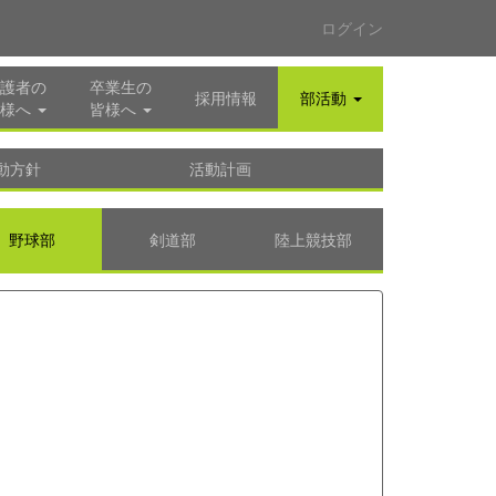
ログイン
護者の
卒業生の
採用情報
部活動
様へ
皆様へ
動方針
活動計画
野球部
剣道部
陸上競技部