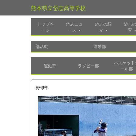
熊本県立岱志高等学校
トップペ
岱志ニュ
岱志の紹
岱志
ージ
ース
介
育
部活動
運動部
バスケット
運動部
ラグビー部
ール部
野球部