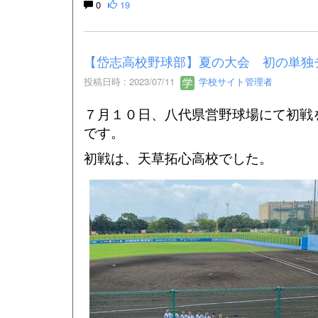
0
19
【岱志高校野球部】夏の大会 初の単独
投稿日時 : 2023/07/11
学校サイト管理者
７月１０日、八代県営野球場にて初戦
です。
初戦は、天草拓心高校でした。