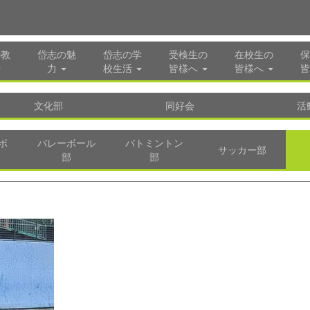
の教
岱志の魅
岱志の学
受検生の
在校生の
保
力
校生活
皆様へ
皆様へ
皆
文化部
同好会
活
ボ
バレーボール
バトミントン
サッカー部
部
部