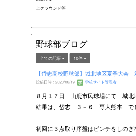
上グラウンド等
野球部ブログ
全ての記事
10件
【岱志高校野球部】城北地区夏季大会 
投稿日時 : 2023/08/19
学校サイト管理者
８月１７日 山鹿市民球場にて 城北
結果は、岱志 ３－６ 専大熊本 で
初回に３点取り序盤はピンチをしのぎ