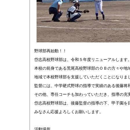
野球部再始動！！
岱志高校野球部は、令和５年度リニューアルします
本校の前身である荒尾高校野球部のＯＢの方々や地
地域で本校野球部を支援していただくことになりま
監督には、中学硬式野球の指導で実績のある後藤将
その他、専任コーチも加わっていただき、指導の充
岱志高校野球部は、後藤監督の指導の下、甲子園を
みなさん応援よろしくお願いします。
活動場所