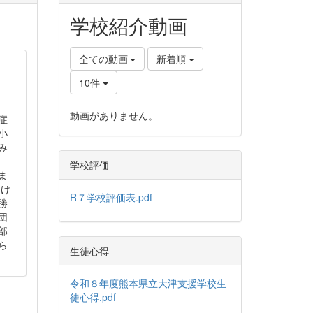
学校紹介動画
全ての動画
新着順
10件
動画がありません。
症
小
み
目
学校評価
ま
受け
R７学校評価表.pdf
勝
団
部
ら
生徒心得
令和８年度熊本県立大津支援学校生
徒心得.pdf