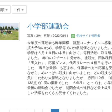
着順
1件
小学部運動会
写真：3枚
更新：2023/08/11
学校サイト管理者
今年度の運動会も昨年同様、新型コロナウイルス感染
拡大予防のため、学部毎での分散開催となりました。
学部は５月１９日の本番に向けて、毎日活動に取り組
ました。 赤白の２チームに分かれ、徒競走、団体種
「玉入れ」、応援ダンス、代表リレーの４種目を行い
した。 当日は天候にも恵まれ、保護者の方の応援を
ながら、めいっぱい競技に向かいました。どの競技も
負にこだわり大接戦となりましたが、 赤団112点、白
132点で白団の優勝でした。 ６年生にとっては、小学
最後の運動会でしたが、開閉会式の進行など最上級生
しい活躍をたくさん見せてくれました。