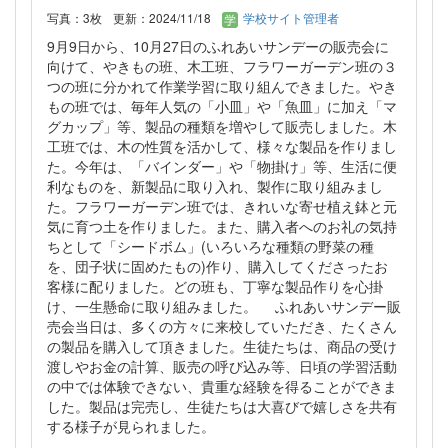
写真：3枚
更新：2024/11/18
学校サイト管理者
9月9日から、10月27日のふれあいサンデーの販売会に
向けて、やきもの班、木工班、フラワーガーデン班の３
つの班に分かれて作業学習に取り組んできました。やき
もの班では、毎年人気の「小皿」や「魚皿」に加え「マ
グカップ」等、製品の種類を増やして販売しました。木
工班では、木の性質を活かして、様々な製品を作りまし
た。今年は、「バインダー」や「物掛け」等、生活に便
利なものを、新製品に取り入れ、製作に取り組みまし
た。フラワーガーデン班では、きれいな寄せ植え鉢と元
気に育つ土を作りました。また、購入者へのお礼の気持
ちとして「シードボム」(いろいろな種類の野菜の種
を、団子状に固めたもの)作り、購入してくださったお
客様に配りました。どの班も、丁寧な製品作りを心掛
け、一生懸命に取り組みました。 ふれあいサンデー販
売会当日は、多くの方々に来校していただき、たくさん
の製品を購入して頂きました。生徒たちは、商品の受け
渡しやお金の計算、販売の呼び込み等、日頃の学習活動
の中では体験できない、貴重な経験を得ることができま
した。製品は完売し、生徒たちは大喜びで嬉しさを共有
する様子が見られました。