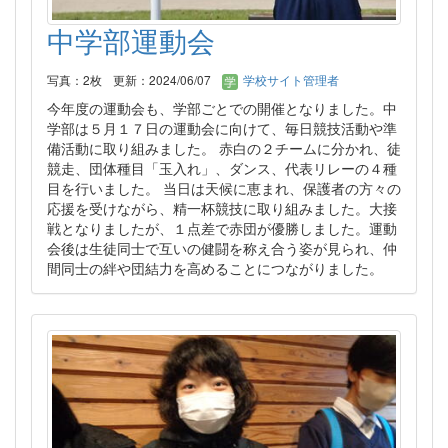
中学部運動会
写真：2枚
更新：2024/06/07
学校サイト管理者
今年度の運動会も、学部ごとでの開催となりました。中
学部は５月１７日の運動会に向けて、毎日競技活動や準
備活動に取り組みました。 赤白の２チームに分かれ、徒
競走、団体種目「玉入れ」、ダンス、代表リレーの４種
目を行いました。 当日は天候に恵まれ、保護者の方々の
応援を受けながら、精一杯競技に取り組みました。大接
戦となりましたが、１点差で赤団が優勝しました。運動
会後は生徒同士で互いの健闘を称え合う姿が見られ、仲
間同士の絆や団結力を高めることにつながりました。