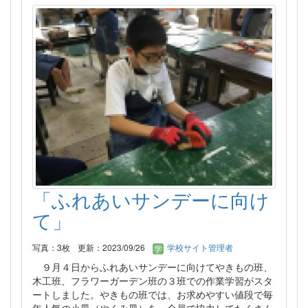
「ふれあいサンデーに向け
て」
写真：3枚
更新：2023/09/26
学校サイト管理者
９月４日からふれあいサンデーに向けてやきもの班、
木工班、フラワーガーデン班の３班での作業学習がスタ
ートしました。やきもの班では、お求めやすい値段で毎
年人気の小皿（やくみ皿）を、全員で協力してたくさん