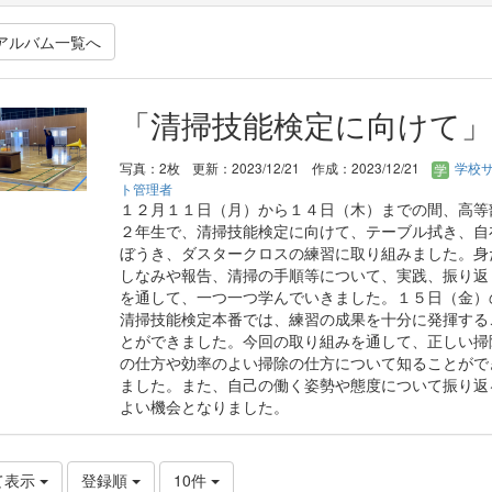
アルバム一覧へ
「清掃技能検定に向けて」
写真：2枚
更新：2023/12/21
作成：2023/12/21
学校
ト管理者
１２月１１日（月）から１４日（木）までの間、高等
２年生で、清掃技能検定に向けて、テーブル拭き、自
ぼうき、ダスタークロスの練習に取り組みました。身
しなみや報告、清掃の手順等について、実践、振り返
を通して、一つ一つ学んでいきました。１５日（金）
清掃技能検定本番では、練習の成果を十分に発揮する
とができました。今回の取り組みを通して、正しい掃
の仕方や効率のよい掃除の仕方について知ることがで
ました。また、自己の働く姿勢や態度について振り返
よい機会となりました。
て表示
登録順
10件