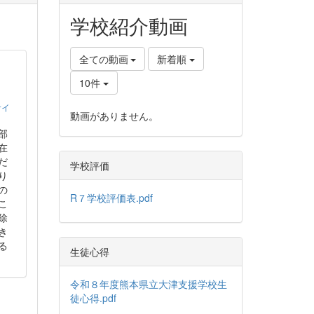
学校紹介動画
全ての動画
新着順
10件
サイ
動画がありません。
部
在
だ
学校評価
り
の
R７学校評価表.pdf
こ
除
き
る
生徒心得
令和８年度熊本県立大津支援学校生
徒心得.pdf