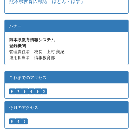
熊本県教育広報誌「ばとん・ぱす」
バナー
熊本県教育情報システム
登録機関
管理責任者 校長 上村 美紀
運用担当者 情報教育部
これまでのアクセス
9
7
9
4
9
3
今月のアクセス
8
4
8