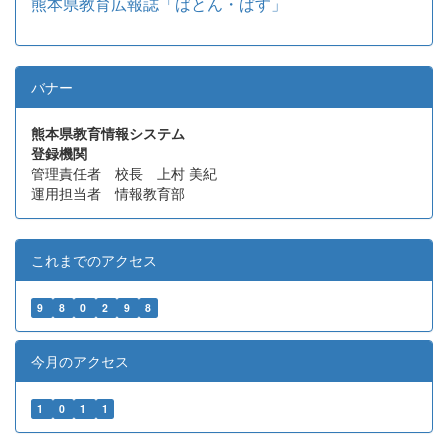
熊本県教育広報誌「ばとん・ぱす」
バナー
熊本県教育情報システム
登録機関
管理責任者 校長 上村 美紀
運用担当者 情報教育部
これまでのアクセス
9
8
0
2
9
8
今月のアクセス
1
0
1
1