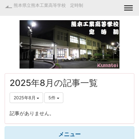
熊本県立熊本工業高等学校 定時制
Togg
p
n
r
e
e
x
v
t
i
o
2025年8月の記事一覧
u
2025年8月
5件
s
記事がありません。
メニュー