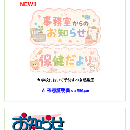
NEW!!
★
学校において予防すべき感染症
☆
罹患証明書
Ａ４用紙.pdf