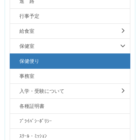
進 路
行事予定
給食室
保健室
保健便り
事務室
入学・受験について
各種証明書
ﾌﾟﾗｲﾊﾞｼｰﾎﾟﾘｼｰ
ｽｸｰﾙ・ﾐｯｼｮﾝ