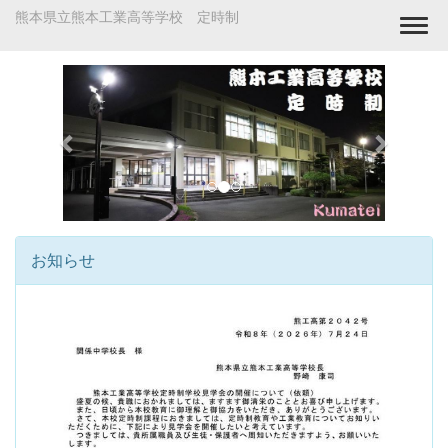
熊本県立熊本工業高等学校 定時制
Togg
p
n
r
e
e
x
v
t
i
o
お知らせ
u
s