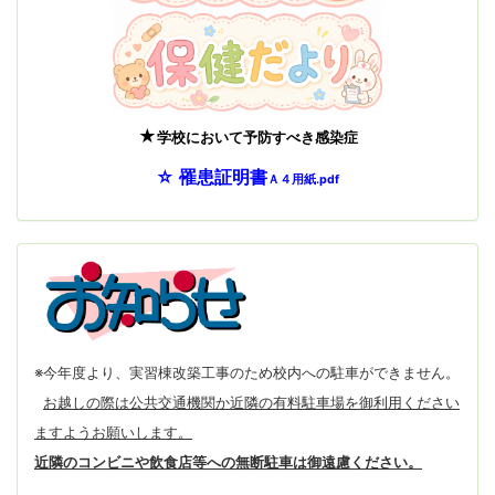
★
学校において予防すべき感染症
☆
罹患証明書
Ａ４用紙.pdf
※今年度より、実習棟改築工事のため校内への駐車ができません。
お越しの際は公共交通機関か近隣の有料駐車場を御利用ください
ますようお願いします。
近隣のコンビニや飲食店等への無断駐車は御遠慮ください。