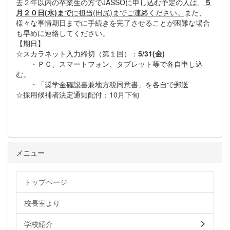
去２年以内の卒業生の方でJASSOに申し込む予定の人は、
５
月２０日(水)まで
に担当(田尻)までご連絡ください。
また、
様々な事情期日までに手続きを完了させることが困難な場合
も早めに連絡してください。
【期日】
☆スカラネット入力締切（第１回）：
5/31(金)
・ＰＣ、スマートフォン、タブレット等で各自申し込
む。
・「奨学金確認書兼地方税同意書」を各自で郵送
☆採用候補者決定通知配付：10月下旬
メニュー
トップページ
校長室より
学校紹介