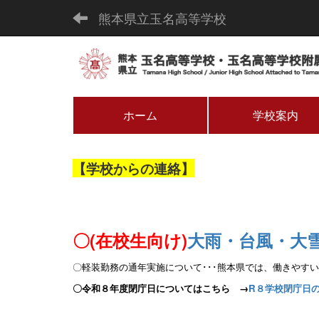
熊本県立玉名高等学校
ホーム
学校案内
【学校からの連絡】
〇(在校生向け)
大雨・台風・大
〇軽装勤務の通年実施について･･･熊本県
では、働きやすい
〇令和８年度閉庁日についてはこちら →
R８学校閉庁日