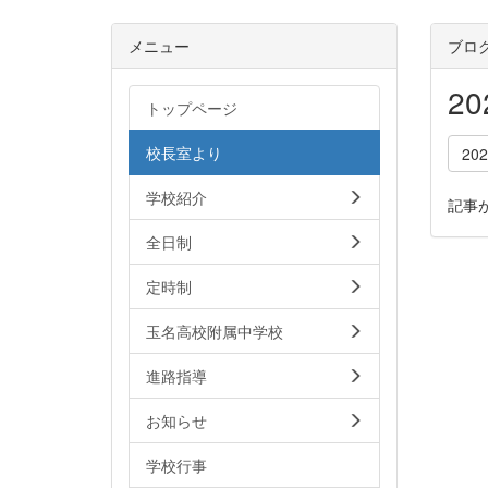
メニュー
ブロ
2
トップページ
校長室より
20
学校紹介
記事
全日制
定時制
玉名高校附属中学校
進路指導
お知らせ
学校行事