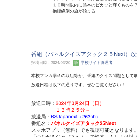
１０時間以内に熊本のピカッと輝くものを７つ
抱腹絶倒の旅が始まる
番組（パネルクイズアタック２５Next）
投稿日時 : 2024/03/20
学校サイト管理者
本校マンガ学科の取組等が、番組のクイズ問題として
放送日程は以下の通りです。ぜひご覧ください！
放送日時：
2024年3月24日（日）
１３時２５分～
放送局：
BSJapanext（263ch）
番組名：
パネルクイズアタック25Next
スマホアプリ（無料）でも視聴可能となります
「つながるジャパネット」で検索、
もしくは以下