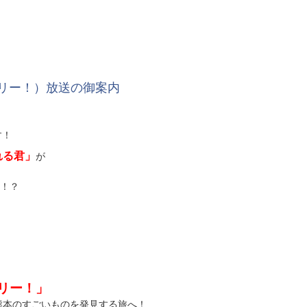
バリー！）放送の御案内
す！
れる君」
が
！？
リー！」
のすごいものを発見する旅へ！