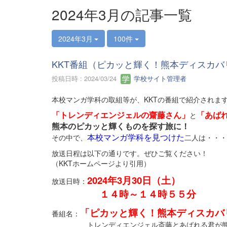
2024年3月の記事一覧
2024年3月
100件
KKT番組（ピカッと輝く！熊本ディスカ
投稿日時 : 2024/03/24
学校サイト管理者
本校マンガ学科の取組等が、KKTの番組で紹介されま
「トレンディエンジェルの齋藤さん」
「あば
と
熊本のピカッと輝くものを探す旅に！
本校マンガ学科を見つけた
その中で、
二人は・・・
放送日程は以下の通りです。ぜひご覧ください！
（KKTホームページより引用）
2024年3月30日（土）
放送日時：
１４時～１４時５５分
「ピカッと輝く！熊本ディスカバ
番組名：
トレンディエンジェル斎藤とあばれる君が熊本