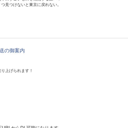
見つけないと東京に戻れない。
放送の御案内
取り上げられます！
。
URLからDL可能になります。