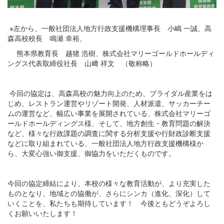
※左から、一般社団法人地方行政支援機構理事長 小嶋 一誠、高
森高校校長 鳴瀬 幸裕、
熊本県教育長 越猪 浩樹、株式会社マリーゴールドホールディ
ングス代表取締役社長 山﨑 祥文 （敬称略）
今回の協定は、高森高校の魅力向上のため、ブライダル産業をは
じめ、レストラン運営やリゾート開発、人材派遣、サッカーチー
ムの運営など、幅広い事業を展開されている、株式会社マリーゴ
ールドホールディングス様、そして、地方創生・教育問題の解決
など、様々な行政課題の調査に関する分析支援や行財政診断支援
などに取り組まれている、一般社団法人地方行政支援機構様か
ら、大変心強い御支援、御協力をいただくものです。
今回の協定締結により、本校の様々な教育活動が、より充実した
ものとなり、地域との協働が、さらにシンカ（進化、深化）して
いくことを、私たちも期待しています！ 今後ともどうぞよろし
くお願いいたします！