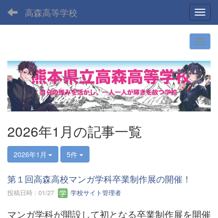
高森高等学校
Toggl
2026年1月の記事一覧
2026年1月
5件
第１回高森高校マンガ学科卒業制作展の開催！
投稿日時 : 01/27
学校サイト管理者
マンガ学科が開設して初となる卒業制作展を開催