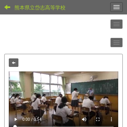
熊本県立岱志高等学校
Toggl