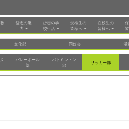
の教
岱志の魅
岱志の学
受検生の
在校生の
保
力
校生活
皆様へ
皆様へ
皆
文化部
同好会
活
ボ
バレーボール
バトミントン
サッカー部
部
部