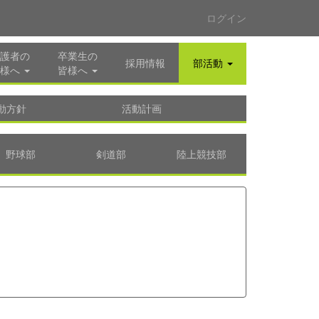
ログイン
護者の
卒業生の
採用情報
部活動
様へ
皆様へ
動方針
活動計画
野球部
剣道部
陸上競技部