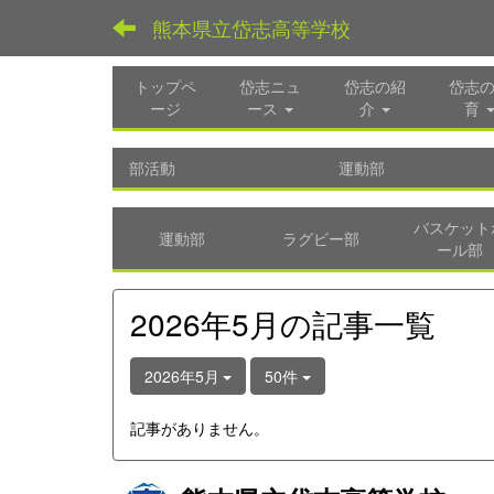
熊本県立岱志高等学校
トップペ
岱志ニュ
岱志の紹
岱志
ージ
ース
介
育
部活動
運動部
バスケット
運動部
ラグビー部
ール部
2026年5月の記事一覧
2026年5月
50件
記事がありません。