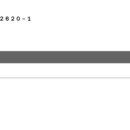
２６２０－１