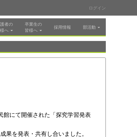
ログイン
護者の
卒業生の
採用情報
部活動
様へ
皆様へ
公民館にて開催された「探究学習発表
の成果を発表・共有し合いました。