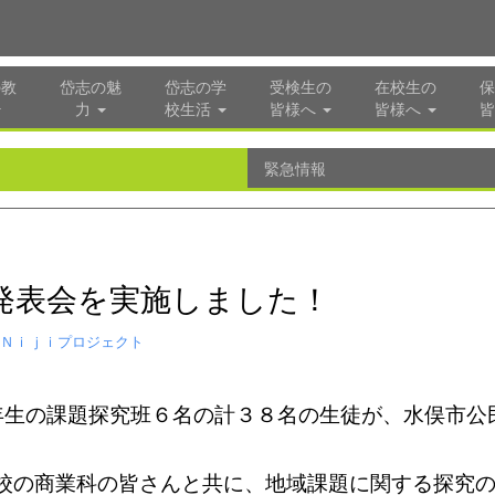
の教
岱志の魅
岱志の学
受検生の
在校生の
保
力
校生活
皆様へ
皆様へ
皆
緊急情報
発表会を実施しました！
Ｎｉｊｉプロジェクト
3年生の課題探究班６名の計３８名の生徒が、水俣市
校の商業科の皆さんと共に、地域課題に関する探究