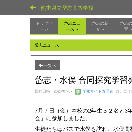
熊本県立岱志高等学校
トップペ
岱志ニュ
岱志の紹
岱志
ージ
ース
介
育
岱志ニュース
一覧へ
岱志・水俣 合同探究学習
投稿日時 : 2025/07/07
学校サイト管理者
カテゴリ:
7月７日（金）本校の2年生３２名と
会」に参加しました。
生徒たちはバスで水俣を訪れ、水俣高