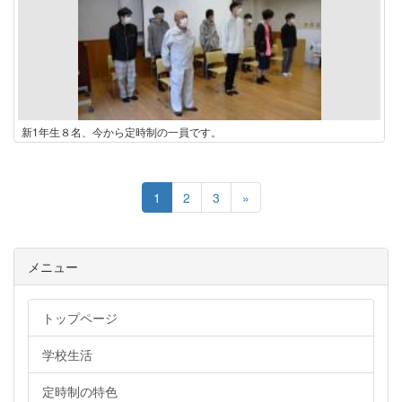
新1年生８名、今から定時制の一員です。
1
2
3
»
メニュー
トップページ
学校生活
定時制の特色