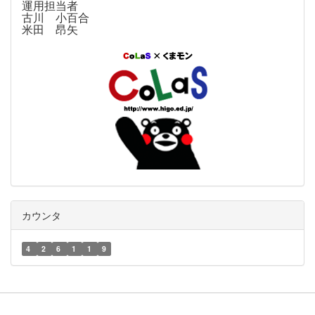
運用担当者
古川 小百合
米田 昂矢
カウンタ
4
2
6
1
1
9