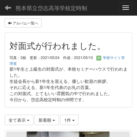
熊本県立岱志高等学校定時制
Toggl
アルバム一覧へ
対面式が行われました。
写真：3枚
更新：2021/05/24
作成：2021/05/10
学校サイト管
理者
新1年生と上級生の対面式が、本校セミナーハウスで行われま
した。
生徒会長から新1年生を迎える、優しい歓迎の挨拶。
それに応える、新1年生代表のお礼の言葉。
この対面式、とてもいい雰囲気の中で行われました。
今日から、岱志高校定時制の仲間です。
全て表示
新着順
1件