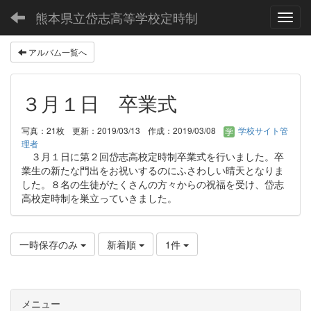
熊本県立岱志高等学校定時制
Toggl
アルバム一覧へ
３月１日 卒業式
写真：21枚
更新：2019/03/13
作成：2019/03/08
学校サイト管
理者
３月１日に第２回岱志高校定時制卒業式を行いました。卒
業生の新たな門出をお祝いするのにふさわしい晴天となりま
した。８名の生徒がたくさんの方々からの祝福を受け、岱志
高校定時制を巣立っていきました。
一時保存のみ
新着順
1件
メニュー