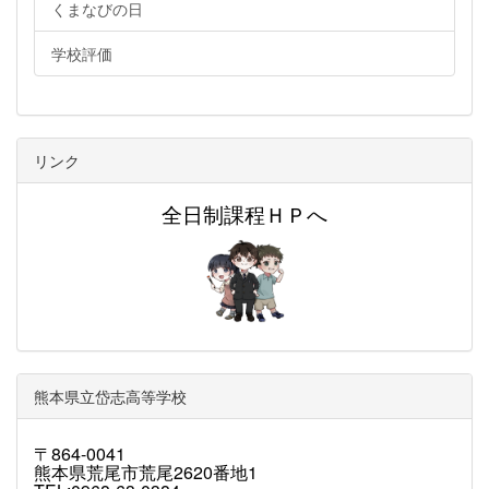
くまなびの日
学校評価
リンク
全日制課程ＨＰへ
熊本県立岱志高等学校
〒864-0041
熊本県荒尾市荒尾2620番地1