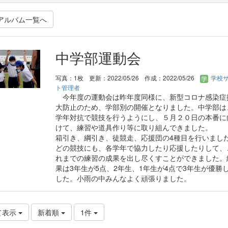
アルバム一覧へ
中学部運動会
写真：1枚
更新：2022/05/26
作成：2022/05/26
学校
ト管理者
今年度の運動会は昨年度同様に、新型コロナ感染症
大防止のため、学部別の開催となりました。中学部は
学年対抗で競技を行うようにし、５月２０日の本番に
けて、練習や道具作り等に取り組んできました。
箱引き、綱引き、徒競走、応援団の4種目を行いまし
どの競技にも、各学年で協力したり応援したりして、
れまでの練習の成果を出し尽くすことができました。
果は3年生が5点、2年生、1年生が4点で3年生が優勝
した。小雨の中みんなよく頑張りました。
て表示
新着順
1件