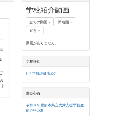
学校紹介動画
全ての動画
新着順
10件
サイ
動画がありません。
拡
、
向
学校評価
た。
R７学校評価表.pdf
こ
結
しま
生徒心得
令和８年度熊本県立大津支援学校生
徒心得.pdf