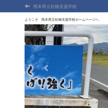
熊本県立松橋支援学校
ようこそ 熊本県立松橋支援学校ホームページへ
p
r
e
v
i
o
u
s