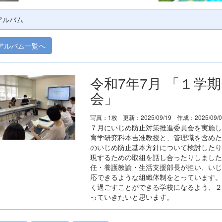
アルバム
アルバム一覧へ
令和7年7月 「１学
会」
写真：1枚
更新：2025/09/19
作成：2025/09/
７月にいじめ防止対策推進委員会を実施し
育学研究科本吉准教授と、管理職を含めた
のいじめ防止基本方針について検討したり
現するための取組を話し合ったりしました
任・養護教諭・生活支援部長が担い、いじ
応できるような組織体制をとっています。
く過ごすことができる学校になるよう、２
っていきたいと思います。