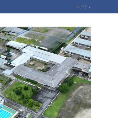
ログイン
n
e
x
t