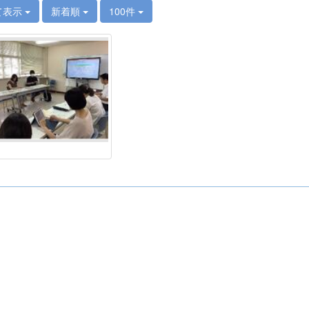
て表示
新着順
100件