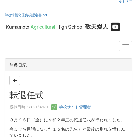
令和７年
学校情報化優良校認定書.pdf
敬天愛人
Kumamoto
Agricultural
High School
熊農日記
転退任式
投稿日時 : 2021/03/31
学校サイト管理者
３月２６日（金）に令和２年度の転退任式が行われました。
今までお世話になった１５名の先生方と最後の別れを惜しん
でいました。