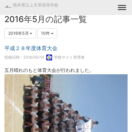
熊本県立上天草高等学校
Togg
2016年5月の記事一覧
2016年5月
10件
平成２８年度体育大会
投稿日時 : 2016/05/14
学校サイト管理者
五月晴れのもと体育大会が行われました。