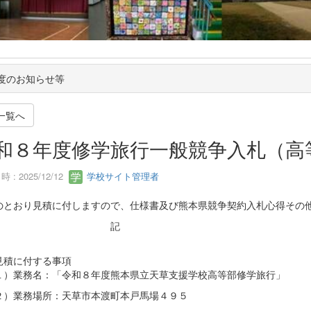
年度のお知らせ等
一覧へ
和８年度修学旅行一般競争入札（高
 : 2025/12/12
学校サイト管理者
のとおり見積に付しますので、仕様書及び熊本県競争契約入札心得その
記
見積に付する事項
）業務名：「令和８年度熊本県立天草支援学校高等部修学旅行」
）業務場所：天草市本渡町本戸馬場４９５