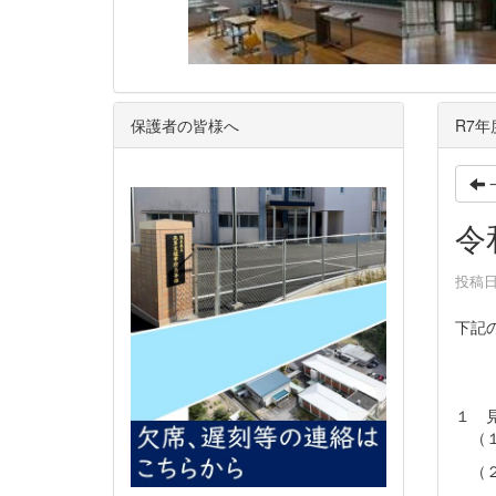
保護者の皆様へ
R7
令
投稿日時
下記
１ 
（１
（２