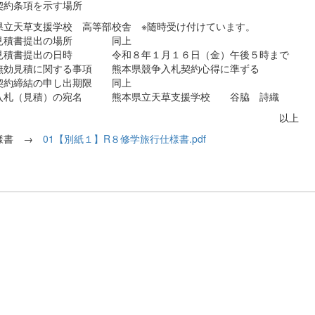
契約条項を示す場所
県立天草支援学校 高等部校舎 ※随時受け付けています。
見積書提出の場所 同上
見積書提出の日時 令和８年１月１６日（金）午後５時まで
無効見積に関する事項 熊本県競争入札契約心得に準ずる
契約締結の申し出期限 同上
入札（見積）の宛名 熊本県立天草支援学校 谷脇 詩織
以上
様書 →
01【別紙１】R８修学旅行仕様書.pdf