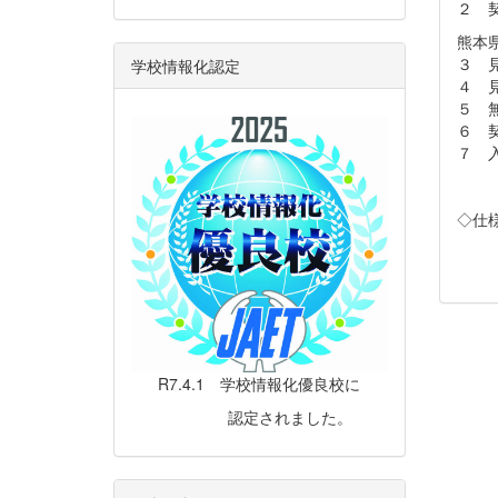
２ 
熊本
３ 
学校情報化認定
４ 
５ 
６ 
７ 
◇仕
R7.4.1 学校情報化優良校に
認定されました。