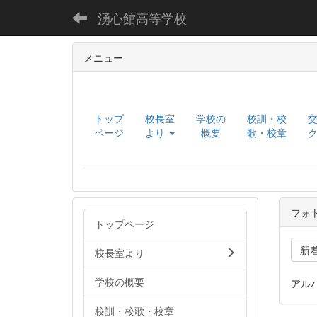
湧心館高等学校
メニュー
トップ
校長室
学校の
校訓・校
ページ
より
概要
歌・校章
フォ
トップページ
新
校長室より
学校の概要
アル
校訓・校歌・校章