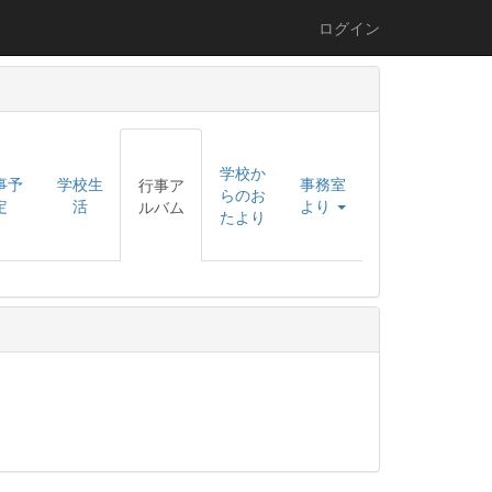
ログイン
学校か
事予
学校生
事務室
行事ア
らのお
定
活
より
ルバム
たより