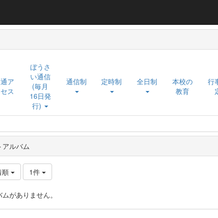
ぼうさ
い通信
交通ア
通信制
定時制
全日制
本校の
行
(毎月
クセス
教育
16日発
行)
トアルバム
着順
1件
バムがありません。