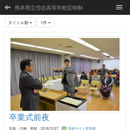
熊本県立岱志高等学校定時制
Toggl
タイトル順
1件
卒業式前夜
写真：10枚
更新：2018/12/27
学校サイト管理者