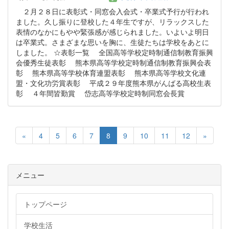
２月２８日に表彰式・同窓会入会式・卒業式予行が行われ
ました。久し振りに登校した４年生ですが、リラックスした
表情のなかにもやや緊張感が感じられました。いよいよ明日
は卒業式。さまざまな思いを胸に、生徒たちは学校をあとに
しました。 ☆表彰一覧 全国高等学校定時制通信制教育振興
会優秀生徒表彰 熊本県高等学校定時制通信制教育振興会表
彰 熊本県高等学校体育連盟表彰 熊本県高等学校文化連
盟・文化功労賞表彰 平成２９年度熊本県がんばる高校生表
彰 ４年間皆勤賞 岱志高等学校定時制同窓会長賞
«
4
5
6
7
8
9
10
11
12
»
メニュー
トップページ
学校生活