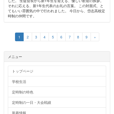
した。 生徒会長から新1年生を迎える、優しい歓迎の挨拶。
それに応える、新1年生代表のお礼の言葉。 この対面式、と
てもいい雰囲気の中で行われました。 今日から、岱志高校定
時制の仲間です。
1
2
3
4
5
6
7
8
9
»
メニュー
トップページ
学校生活
定時制の特色
定時制の一日・大会戦績
新着情報