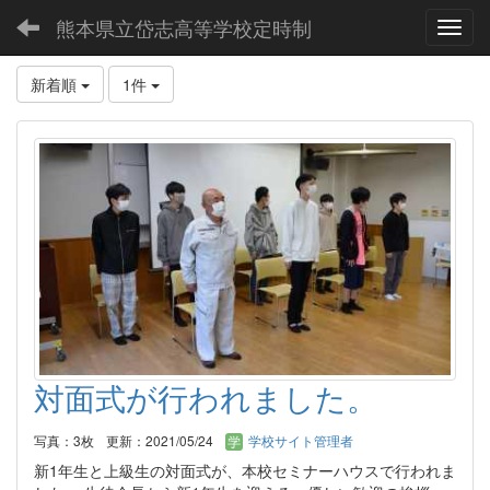
熊本県立岱志高等学校定時制
Toggl
新着順
1件
対面式が行われました。
写真：3枚
更新：2021/05/24
学校サイト管理者
新1年生と上級生の対面式が、本校セミナーハウスで行われま