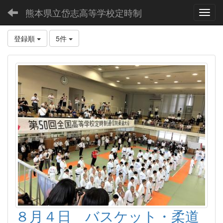
熊本県立岱志高等学校定時制
Toggl
登録順
5件
８月４日 バスケット・柔道