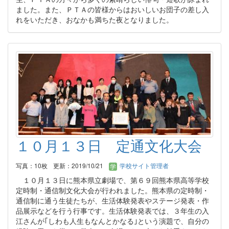
ました。また、ＰＴＡの皆様からはおいしいお団子の差し入
れをいただき、おなかも満ちた夜となりました。
１０月１３日 定通文化大会
写真：10枚
更新：2019/10/21
学校サイト管理者
１０月１３日に熊本県立劇場で、第６９回熊本県高等学校
定時制・通信制文化大会が行われました。熊本県の定時制・
通信制に通う生徒たちが、生活体験発表やステージ発表・作
品展示などを行う行事です。生活体験発表では、３年生の入
江さんが｢しわも人生もなんとかなる｣という演題で、自分の