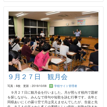
９月２７日 観月会
写真：8枚
更新：2019/10/08
学校サイト管理者
９月２７日に観月会を行いました。月が照らす校内で題材
を探しながら、みんなで俳句や短歌を詠む行事です。去年と
同様あいにくの曇り空で月は見えませんでしたが、生徒と先
生、ＰＴＡの方々から多くの素晴らしい俳句・短歌が詠まれ