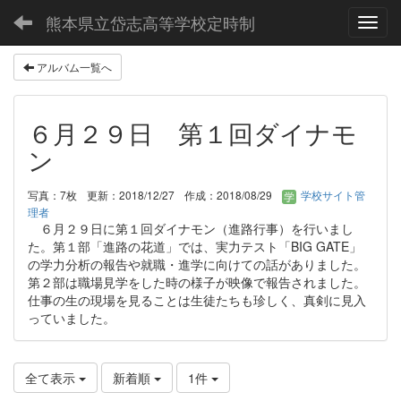
熊本県立岱志高等学校定時制
Toggl
アルバム一覧へ
６月２９日 第１回ダイナモ
ン
写真：7枚
更新：2018/12/27
作成：2018/08/29
学校サイト管
理者
６月２９日に第１回ダイナモン（進路行事）を行いまし
た。第１部「進路の花道」では、実力テスト「BIG GATE」
の学力分析の報告や就職・進学に向けての話がありました。
第２部は職場見学をした時の様子が映像で報告されました。
仕事の生の現場を見ることは生徒たちも珍しく、真剣に見入
っていました。
全て表示
新着順
1件