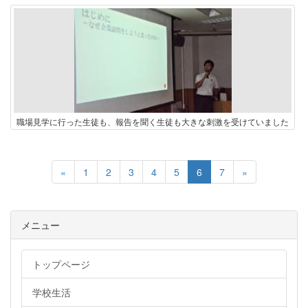
職場見学に行った生徒も、報告を聞く生徒も大きな刺激を受けていました
«
1
2
3
4
5
6
7
»
メニュー
トップページ
学校生活