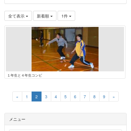
全て表示
新着順
1件
１年生と４年生コンビ
«
1
2
3
4
5
6
7
8
9
»
メニュー