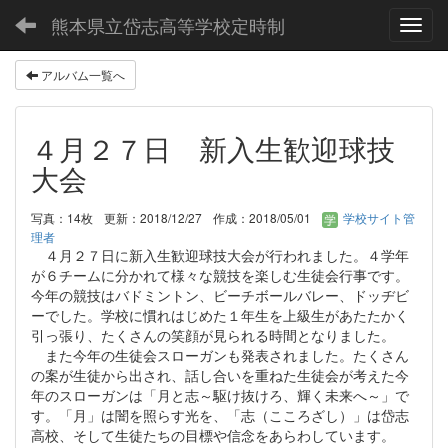
熊本県立岱志高等学校定時制
Toggl
アルバム一覧へ
４月２７日 新入生歓迎球技
大会
写真：14枚
更新：2018/12/27
作成：2018/05/01
学校サイト管
理者
４月２７日に新入生歓迎球技大会が行われました。４学年
が６チームに分かれて様々な競技を楽しむ生徒会行事です。
今年の競技はバドミントン、ビーチボールバレー、ドッヂビ
ーでした。学校に慣れはじめた１年生を上級生があたたかく
引っ張り、たくさんの笑顔が見られる時間となりました。
また今年の生徒会スローガンも発表されました。たくさん
の案が生徒から出され、話し合いを重ねた生徒会が考えた今
年のスローガンは「月と志～駆け抜けろ、輝く未来へ～」で
す。「月」は闇を照らす光を、「志（こころざし）」は岱志
高校、そして生徒たちの目標や信念をあらわしています。