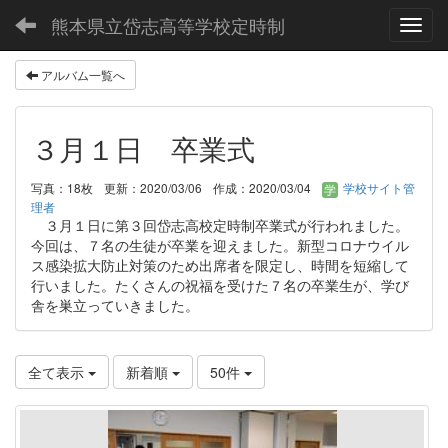
熊本県立岱志高等学校定時制
Toggl
アルバム一覧へ
３月１日 卒業式
写真：18枚
更新：2020/03/06
作成：2020/03/04
学校サイト管
理者
３月１日に第３回岱志高校定時制卒業式が行われました。
今回は、７名の生徒が卒業を迎えました。新型コロナウイル
ス感染拡大防止対策のため出席者を限定し、時間を短縮して
行いました。たくさんの祝福を受けた７名の卒業生が、学び
舎を巣立っていきました。
全て表示
新着順
50件