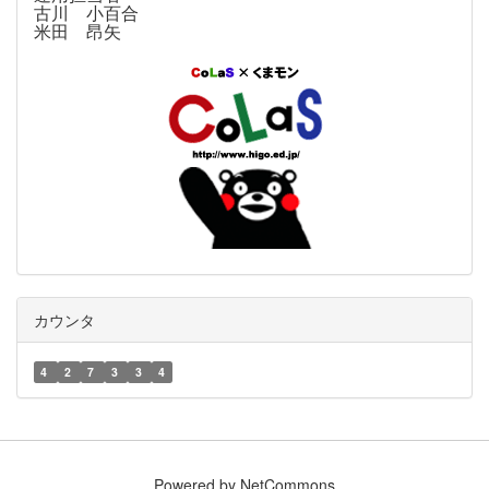
古川 小百合
米田 昂矢
カウンタ
4
2
7
3
3
4
Powered by NetCommons