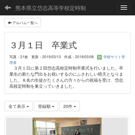
熊本県立岱志高等学校定時制
Toggl
アルバム一覧へ
３月１日 卒業式
写真：21枚
更新：2019/03/13
作成：2019/03/08
学校サイト管
理者
３月１日に第２回岱志高校定時制卒業式を行いました。卒
業生の新たな門出をお祝いするのにふさわしい晴天となりま
した。８名の生徒がたくさんの方々からの祝福を受け、岱志
高校定時制を巣立っていきました。
全て表示
登録順
20件