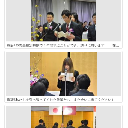
答辞｢岱志高校定時制で４年間学ぶことができ、誇りに思います 在校生も頑張ってください!!｣
送辞｢私たちを引っ張ってくれた先輩たち、また会いに来てください｣