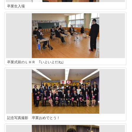
卒業生入場
卒業式前のＬＨＲ ｢いよいよだね｣
記念写真撮影 卒業おめでとう！